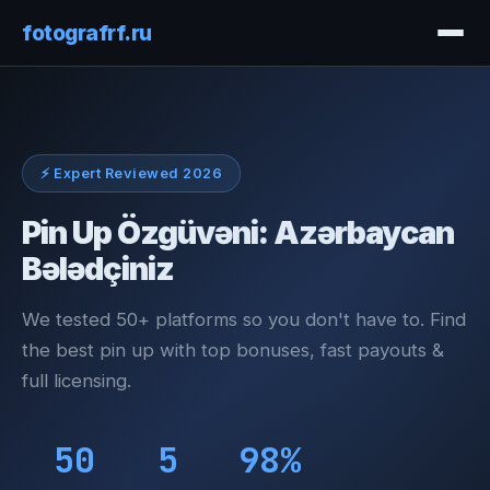
fotografrf.ru
⚡ Expert Reviewed 2026
Pin Up Özgüvəni: Azərbaycan
Bələdçiniz
We tested 50+ platforms so you don't have to. Find
the best pin up with top bonuses, fast payouts &
full licensing.
50
5
98%