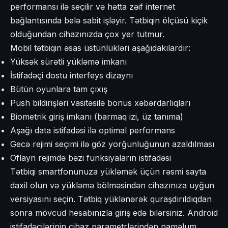
performansı ilə seçilir və hətta zəif internet
bağlantısında belə sabit işləyir. Tətbiqin ölçüsü kiçik
olduğundan cihazınızda çox yer tutmur.
Mobil tətbiqin əsas üstünlükləri aşağıdakılardır:
Yüksək sürətli yükləmə imkanı
İstifadəçi dostu interfeys dizaynı
Bütün oyunlara tam çıxış
Push bildirişləri vasitəsilə bonus xəbərdarlıqları
Biometrik giriş imkanı (barmaq izi, üz tanıma)
Aşağı data istifadəsi ilə optimal performans
Gecə rejimi seçimi ilə göz yorğunluğunun azaldılması
Oflayn rejimdə bəzi funksiyaların istifadəsi
Tətbiqi smartfonunuza yükləmək üçün rəsmi sayta
daxil olun və yükləmə bölməsindən cihazınıza uyğun
versiyasını seçin. Tətbiq yüklənərək quraşdırıldıqdan
sonra mövcud hesabınızla giriş edə bilərsiniz. Android
istifadəçilərinin cihaz parametrlərindən naməlum