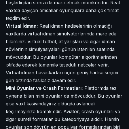
başladıqdan sonra da mərc etmək mümkündür. Real
vaxtda dəyişən əmsallar oyunçulara daha çox fırsat
təqdim edir.
Virtual İdman:
Real idman hadisələrinin olmadığı
vaxtlarda virtual idman simulyatorlarında mərc edə
bilərsiniz. Virtual futbol, at yarışları və digər idman
növlərinin simulyasiyaları günün istənilən saatında
mövcuddur. Bu oyunlar kompüter alqoritmlərindən
istifadə edərək tamamilə təsadüfi nəticələr verir.
Virtual idman həvəskarları üçün geniş hadisə seçimi
gün ərzində fasiləsiz davam edir.
Mini Oyunlar və Crash Formatları:
Platformda tez
oynana bilən mini oyunlar da mövcuddur. Bu oyunlar
qısa vaxt kəsiyindəyiniz olduqda əyləncəli
keçirməyinizə kömək edir. Aviator, crash oyunları və
digər sürətli formatlar bu kateqoriyaya aiddir. Həmin
oyunlar son dövrün ən populyar formatlarından biri