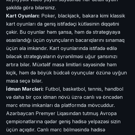
şəkildə görə bilərsiniz.
Kart Oyunları:
Poker, blackjack, bakara kimi klassik
kart oyunları da geniş istifadəçi kütləsinin diqqətini
çəkir. Bu oyunlar həm şansa, həm də strategiyaya
əsaslandığı üçün oyunçuların bacarıqlarını sınamaq
üçün əla imkandır. Kart oyunlarında istifadə edilə
biləcək strategiyaların öyrənilməsi uğur şansınızı
artıra bilər. Müxtəlif masa limitləri sayəsinde həm
kiçik, həm də böyük büdcəli oyunçular özünə uyğun
masa seçə bilər.
İdman Mərcləri:
Futbol, basketbol, tennis, həndbol
və daha bir çox idman növü üzrə canlı və öncədən
mərc etmə imkanları da platformda mövcuddur.
Azərbaycan Premyer Liqasından tutmuş Avropa
çempionatlarına qədər geniş hadisə yelpazəsi sizin
üçün açıqdır. Canlı mərc bölməsində hadisə