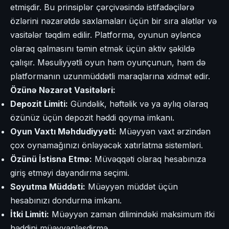
etmişdir. Bu prinsiplər çərçivəsində istifadəçilərə
özlərini nəzarətdə saxlamaları üçün bir sıra alətlər və
vasitələr təqdim edilir. Platforma, oyunun əyləncə
olaraq qalmasını təmin etmək üçün aktiv şəkildə
çalışır. Məsuliyyətli oyun həm oyunçunun, həm də
platformanın uzunmüddətli maraqlarına xidmət edir.
Özünə Nəzarət Vasitələri:
Depozit Limiti:
Gündəlik, həftəlik və ya aylıq olaraq
özünüz üçün depozit həddi qoyma imkanı.
Oyun Vaxtı Məhdudiyyəti:
Müəyyən vaxt ərzindən
çox oynamağınızı önləyəcək xatırlatma sistemləri.
Özünü İstisna Etmə:
Müvəqqəti olaraq hesabınıza
giriş etməyi dayandırma seçimi.
Soyutma Müddəti:
Müəyyən müddət üçün
hesabınızı dondurma imkanı.
İtki Limiti:
Müəyyən zaman dilimindəki maksimum itki
həddini müəyyənləşdirmə.