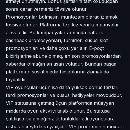
etməyi unutmayın. Bonus şərtlərini tam oxuduqdan
sonra qərar verməniz tövsiyə olunur.
Promosyonlar bölməsini müntəzəm olaraq izləmək
tövsiyə olunur. Platforma tez-tez yeni kampanyalar
əlavə edir. Bu kampanyalar arasında həftəlik
cashback promosyonları, turnirler, xüsusi slot
promosyonları və daha çoxu yer alır. E-poçt
bildirişlərinə abunə olmaq, ən son promosyonlardan
xəbərdar olmağın ən asan yoludur. Bundan başqa,
platformun sosial media hesablarını izləmək də
faydalıdır.
VIP oyunçular üçün isə daha yüksək bonus faizləri,
fərdi promosyonlar və xüsusi hədiyyələr mövcuddur.
VIP statusuna çatmaq üçün platformda müəyyən
miqdarda oyun aktivliyi tələb olunur. Bu statusa
çatdıqda isə almağınız üstünlüklər adi oyunçulara
nisbətən xeyli daha yaxşıdır. VIP proqramının müxtəlif