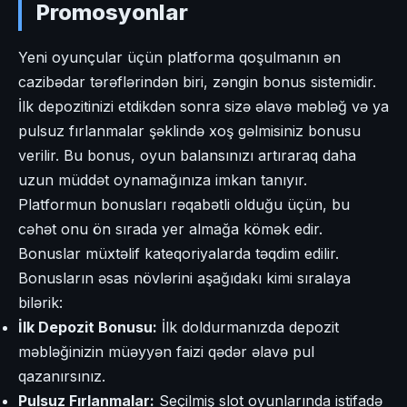
Promosyonlar
Yeni oyunçular üçün platforma qoşulmanın ən
cazibədar tərəflərindən biri, zəngin bonus sistemidir.
İlk depozitinizi etdikdən sonra sizə əlavə məbləğ və ya
pulsuz fırlanmalar şəklində xoş gəlmisiniz bonusu
verilir. Bu bonus, oyun balansınızı artıraraq daha
uzun müddət oynamağınıza imkan tanıyır.
Platformun bonusları rəqabətli olduğu üçün, bu
cəhət onu ön sırada yer almağa kömək edir.
Bonuslar müxtəlif kateqoriyalarda təqdim edilir.
Bonusların əsas növlərini aşağıdakı kimi sıralaya
bilərik:
İlk Depozit Bonusu:
İlk doldurmanızda depozit
məbləğinizin müəyyən faizi qədər əlavə pul
qazanırsınız.
Pulsuz Fırlanmalar:
Seçilmiş slot oyunlarında istifadə