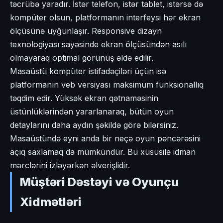
təcrübə yaradır. İstər telefon, istər tablet, istərsə də
kompüter olsun, platformanın interfeysi hər ekran
ölçüsünə uyğunlaşır. Responsive dizayn
texnologiyası sayəsinde ekran ölçüsündən asılı
olmayaraq optimal görünüş əldə edilir.
Masaüstü kompüter istifadəçiləri üçün isə
platformanın veb versiyası maksimum funksionallıq
təqdim edir. Yüksək ekran qətnaməsinin
üstünlüklərindən yararlanaraq, bütün oyun
detaylarını daha aydın şəkildə görə bilərsiniz.
Masaüstündə eyni anda bir neçə oyun pəncərəsini
açıq saxlamaq da mümkündür. Bu xüsusilə idman
mərclərini izləyərkən əlverişlidir.
Müştəri Dəstəyi və Oyunçu
Xidmətləri