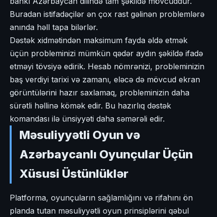
bankı Azərbaycan dilində tam şəkildə mövcuddur.
Buradan istifadəçilər ən çox rast gəlinən problemlərə
anında həll tapa bilərlər.
Dəstək xidmətindən maksimum fayda əldə etmək
üçün probleminizi mümkün qədər aydın şəkildə ifadə
etməyi tövsiyə edirik. Hesab nömrənizi, probleminizin
baş verdiyi tarixi və zamanı, eləcə də mövcud ekran
görüntülərini hazır saxlamaq, probleminizin daha
sürətli həllinə kömək edir. Bu hazırlıq dəstək
komandası ilə ünsiyyəti daha səmərəli edir.
Məsuliyyətli Oyun və
Azərbaycanlı Oyunçular Üçün
Xüsusi Üstünlüklər
Platforma, oyunçuların sağlamlığını və rifahını ön
planda tutan məsuliyyətli oyun prinsiplərini qəbul