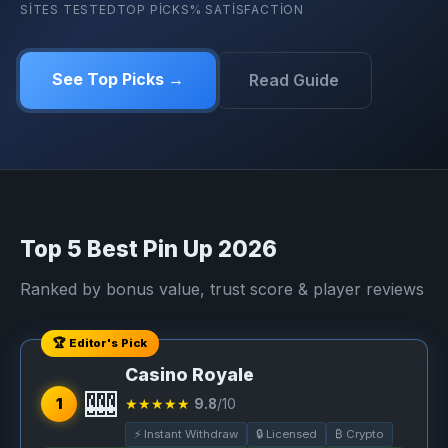
SITES TESTED
TOP PICKS
% SATISFACTION
See Top Picks →
Read Guide
Top 5 Best Pin Up 2026
Ranked by bonus value, trust score & player reviews
🏆 Editor's Pick
Casino Royale
🎰
1
★★★★★
9.8
/10
⚡ Instant Withdraw
🔒 Licensed
₿ Crypto