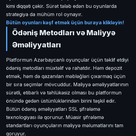
kimi diqqəti çəkir. Sürət tələb edən bu oyunlarda
strategiya da mühüm rol oynayır.
Bütün oyunları kəşf etmək üçün buraya klikləyin!
Ödəniş Metodları və Maliyyə
Əməliyyatları
Platformun Azərbaycanlı oyunçular üçün təklif etdiyi
ödəniş metodları müxtəlif və rahatdır. Həm depozit
etmək, həm də qazanılan məbləğləri çıxarmaq üçün
bir sıra seçimlər mövcuddur. Maliyyə əməliyyatlarının
sürətli, etibarlı və təhlükəsiz olması bu platformun
önündə gedən üstünlüklərindən birini təşkil edir.
Bütün ödəniş əməliyyatları SSL şifrələmə
texnologiyası ilə qorunur. Müasir şifrələmə
standartları oyunçuların maliyyə məlumatlarını tam
qoruyur.