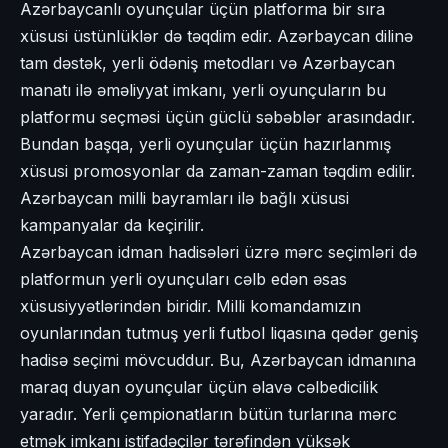
Azərbaycanlı oyunçular üçün platforma bir sıra
xüsusi üstünlüklər də təqdim edir. Azərbaycan dilinə
tam dəstək, yerli ödəniş metodları və Azərbaycan
manatı ilə əməliyyat imkanı, yerli oyunçuların bu
platformu seçməsi üçün güclü səbəblər arasındadır.
Bundan başqa, yerli oyunçular üçün hazırlanmış
xüsusi promosyonlar da zaman-zaman təqdim edilir.
Azərbaycan milli bayramları ilə bağlı xüsusi
kampanyalar da keçirilir.
Azərbaycan idman hadisələri üzrə mərc seçimləri də
platformun yerli oyunçuları cəlb edən əsas
xüsusiyyətlərindən biridir. Milli komandamızın
oyunlarından tutmuş yerli futbol liqasına qədər geniş
hadisə seçimi mövcuddur. Bu, Azərbaycan idmanına
maraq duyan oyunçular üçün əlavə cəlbedicilik
yaradır. Yerli çempionatların bütün turlarına mərc
etmək imkanı istifadəçilər tərəfindən yüksək