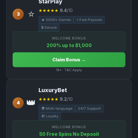
StarPlay
⭐
★★★★★
9.4
/10
3
🔥 5000+ Games
⚡ Fast Payouts
🔒 Secure
WELCOME BONUS
200% up to $1,000
Claim Bonus →
18+ · T&C Apply
LuxuryBet
👑
★★★★★
9.2
/10
4
🌍 Multi-language
24/7 Support
🎁 Loyalty
WELCOME BONUS
50 Free Spins No Deposit